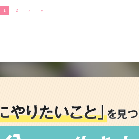
1
2
›
»