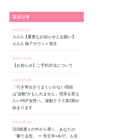
最新記事
2025.10.27
⚠️⚠️⚠️【重要なお知らせとお願い】
⚠️⚠️⚠️ 偽アカウント発生
2025.09.04
【お知らせ】ご予約方法について
2025.07.28
「引き寄せがうまくいかない理由
は“波動”かもしれません」現実を変え
たいHSP女性へ、波動クラス第2期が
始まります
2025.06.29
310億通りの中から導く、あなたの
「勝てる型」 ー 帝王学×AIで、人生