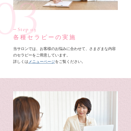
03
Step 03
各種セラピーの実施
当サロンでは、お客様のお悩みに合わせて、さまざまな内容
のセラピーをご用意しています。
詳しくは
メニューページ
をご覧ください。