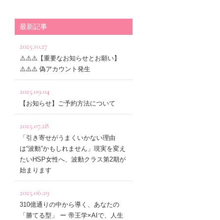
最新記事
2025.10.27
⚠️⚠️⚠️【重要なお知らせとお願い】
⚠️⚠️⚠️ 偽アカウント発生
2025.09.04
【お知らせ】ご予約方法について
2025.07.28
「引き寄せがうまくいかない理由
は“波動”かもしれません」現実を変え
たいHSP女性へ、波動クラス第2期が
始まります
2025.06.29
310億通りの中から導く、あなたの
「勝てる型」 ー 帝王学×AIで、人生