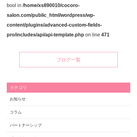
bool in
/home/xs890010/cocoro-
salon.com/public_html/wordpress/wp-
content/plugins/advanced-custom-fields-
pro/includes/api/api-template.php
on line
471
ブログ一覧
カテゴリ
お知らせ
コラム
パートナーシップ