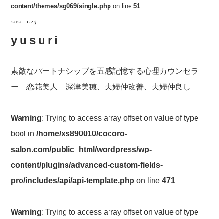
content/themes/sg069/single.php
on line
51
2020.11.25
yusuri
素敵なパートナシップを五感記憶する心理カウンセラ
ー 恋花美人 深津美穂、夫婦仲改善、夫婦仲良し
Warning
: Trying to access array offset on value of type
bool in
/home/xs890010/cocoro-
salon.com/public_html/wordpress/wp-
content/plugins/advanced-custom-fields-
pro/includes/api/api-template.php
on line
471
Warning
: Trying to access array offset on value of type