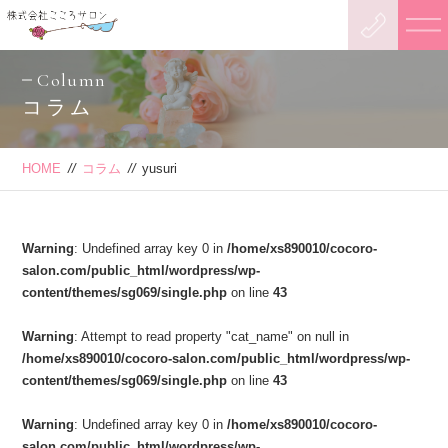
Column
コラム
HOME
//
コラム
//
yusuri
Warning
: Undefined array key 0 in
/home/xs890010/cocoro-
salon.com/public_html/wordpress/wp-
content/themes/sg069/single.php
on line
43
Warning
: Attempt to read property "cat_name" on null in
/home/xs890010/cocoro-salon.com/public_html/wordpress/wp-
content/themes/sg069/single.php
on line
43
Warning
: Undefined array key 0 in
/home/xs890010/cocoro-
salon.com/public_html/wordpress/wp-