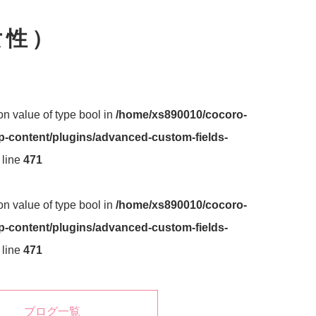
女性）
 on value of type bool in
/home/xs890010/cocoro-
-content/plugins/advanced-custom-fields-
 line
471
 on value of type bool in
/home/xs890010/cocoro-
-content/plugins/advanced-custom-fields-
 line
471
ブログ一覧