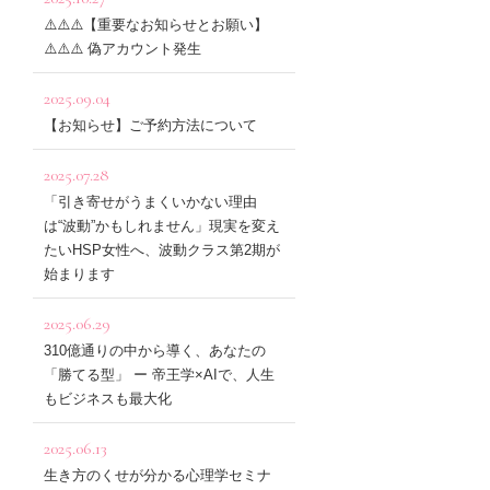
⚠️⚠️⚠️【重要なお知らせとお願い】
⚠️⚠️⚠️ 偽アカウント発生
2025.09.04
【お知らせ】ご予約方法について
2025.07.28
「引き寄せがうまくいかない理由
は“波動”かもしれません」現実を変え
たいHSP女性へ、波動クラス第2期が
始まります
2025.06.29
310億通りの中から導く、あなたの
「勝てる型」 ー 帝王学×AIで、人生
もビジネスも最大化
2025.06.13
生き方のくせが分かる心理学セミナ