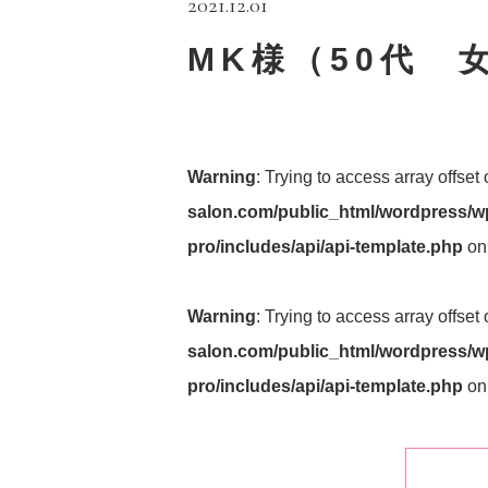
2021.12.01
MK様（50代 
Warning
: Trying to access array offset
salon.com/public_html/wordpress/wp
pro/includes/api/api-template.php
on
Warning
: Trying to access array offset
salon.com/public_html/wordpress/wp
pro/includes/api/api-template.php
on