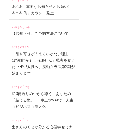
⚠️⚠️⚠️【重要なお知らせとお願い】
⚠️⚠️⚠️ 偽アカウント発生
2025.09.04
【お知らせ】ご予約方法について
2025.07.28
「引き寄せがうまくいかない理由
は“波動”かもしれません」現実を変え
たいHSP女性へ、波動クラス第2期が
始まります
2025.06.29
310億通りの中から導く、あなたの
「勝てる型」 ー 帝王学×AIで、人生
もビジネスも最大化
2025.06.13
生き方のくせが分かる心理学セミナ