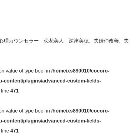
心理カウンセラー 恋花美人 深津美穂、夫婦仲改善、夫
 on value of type bool in
/home/xs890010/cocoro-
-content/plugins/advanced-custom-fields-
 line
471
 on value of type bool in
/home/xs890010/cocoro-
-content/plugins/advanced-custom-fields-
 line
471