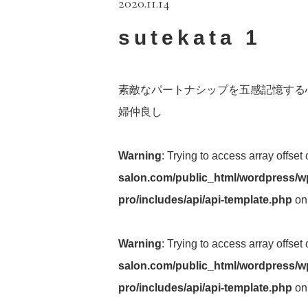
2020.11.14
sutekata 1
素敵なパートナシップを五感記憶する
婦仲良し
Warning
: Trying to access array offset
salon.com/public_html/wordpress/wp
pro/includes/api/api-template.php
on
Warning
: Trying to access array offset
salon.com/public_html/wordpress/wp
pro/includes/api/api-template.php
on