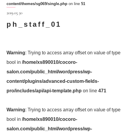
content/themes/sg069/single.php
on line
51
2019.05.30
ph_staff_01
Warning
: Trying to access array offset on value of type
bool in
/home/xs890010/cocoro-
salon.com/public_html/wordpress/wp-
content/plugins/advanced-custom-fields-
pro/includes/api/api-template.php
on line
471
Warning
: Trying to access array offset on value of type
bool in
/home/xs890010/cocoro-
salon.com/public_html/wordpress/wp-