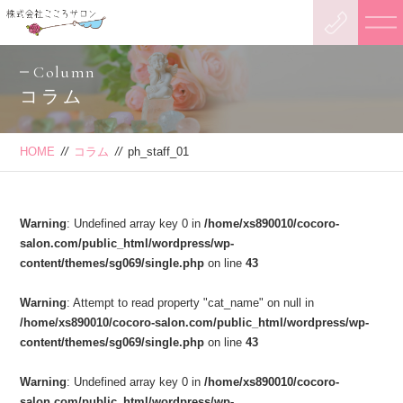
Column
コラム
HOME
//
コラム
//
ph_staff_01
Warning
: Undefined array key 0 in
/home/xs890010/cocoro-
salon.com/public_html/wordpress/wp-
content/themes/sg069/single.php
on line
43
Warning
: Attempt to read property "cat_name" on null in
/home/xs890010/cocoro-salon.com/public_html/wordpress/wp-
content/themes/sg069/single.php
on line
43
Warning
: Undefined array key 0 in
/home/xs890010/cocoro-
salon.com/public_html/wordpress/wp-