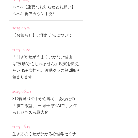
⚠️⚠️⚠️【重要なお知らせとお願い】
⚠️⚠️⚠️ 偽アカウント発生
2025.09.04
【お知らせ】ご予約方法について
2025.07.28
「引き寄せがうまくいかない理由
は“波動”かもしれません」現実を変え
たいHSP女性へ、波動クラス第2期が
始まります
2025.06.29
310億通りの中から導く、あなたの
「勝てる型」 ー 帝王学×AIで、人生
もビジネスも最大化
2025.06.13
生き方のくせが分かる心理学セミナ