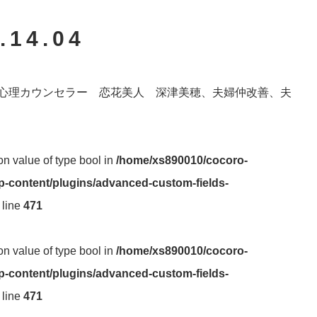
.14.04
心理カウンセラー 恋花美人 深津美穂、夫婦仲改善、夫
 on value of type bool in
/home/xs890010/cocoro-
-content/plugins/advanced-custom-fields-
 line
471
 on value of type bool in
/home/xs890010/cocoro-
-content/plugins/advanced-custom-fields-
 line
471