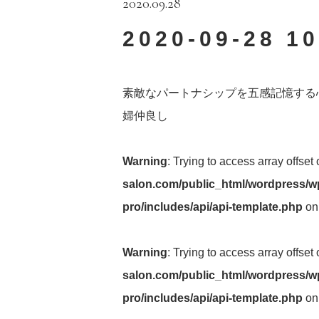
2020.09.28
2020-09-28 10
素敵なパートナシップを五感記憶する
婦仲良し
Warning
: Trying to access array offset
salon.com/public_html/wordpress/wp
pro/includes/api/api-template.php
on
Warning
: Trying to access array offset
salon.com/public_html/wordpress/wp
pro/includes/api/api-template.php
on