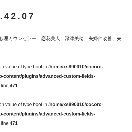
.42.07
心理カウンセラー 恋花美人 深津美穂、夫婦仲改善、夫
 on value of type bool in
/home/xs890010/cocoro-
-content/plugins/advanced-custom-fields-
 line
471
 on value of type bool in
/home/xs890010/cocoro-
-content/plugins/advanced-custom-fields-
 line
471