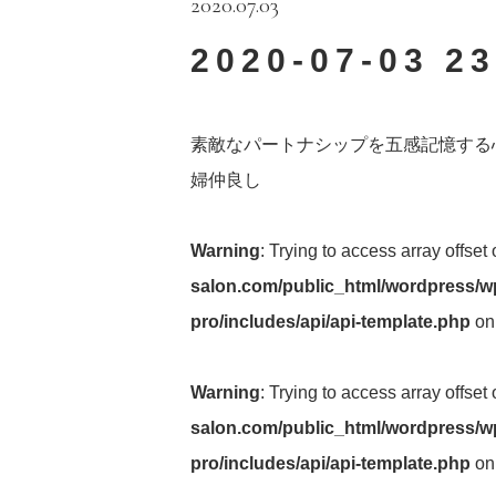
2020.07.03
2020-07-03 23
素敵なパートナシップを五感記憶する
婦仲良し
Warning
: Trying to access array offset
salon.com/public_html/wordpress/wp
pro/includes/api/api-template.php
on
Warning
: Trying to access array offset
salon.com/public_html/wordpress/wp
pro/includes/api/api-template.php
on