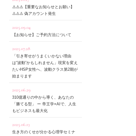
⚠️⚠️⚠️【重要なお知らせとお願い】
⚠️⚠️⚠️ 偽アカウント発生
2025.09.04
【お知らせ】ご予約方法について
2025.07.28
「引き寄せがうまくいかない理由
は“波動”かもしれません」現実を変え
たいHSP女性へ、波動クラス第2期が
始まります
2025.06.29
310億通りの中から導く、あなたの
「勝てる型」 ー 帝王学×AIで、人生
もビジネスも最大化
2025.06.13
生き方のくせが分かる心理学セミナ