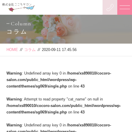
Column
コラム
HOME
//
コラム
//
2020-09-11 17.45.56
Warning
: Undefined array key 0 in
/home/xs890010/cocoro-
salon.com/public_html/wordpress/wp-
content/themes/sg069/single.php
on line
43
Warning
: Attempt to read property "cat_name" on null in
/home/xs890010/cocoro-salon.com/public_html/wordpress/wp-
content/themes/sg069/single.php
on line
43
Warning
: Undefined array key 0 in
/home/xs890010/cocoro-
salon.com/public_html/wordpress/wp-