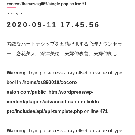
content/themes/sg069/single.php
on line
51
2020.09.11
2020-09-11 17.45.56
素敵なパートナシップを五感記憶する心理カウンセラ
ー 恋花美人 深津美穂、夫婦仲改善、夫婦仲良し
Warning
: Trying to access array offset on value of type
bool in
/home/xs890010/cocoro-
salon.com/public_html/wordpress/wp-
content/plugins/advanced-custom-fields-
pro/includes/api/api-template.php
on line
471
Warning
: Trying to access array offset on value of type