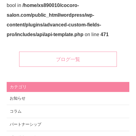
bool in
/home/xs890010/cocoro-
salon.com/public_html/wordpress/wp-
content/plugins/advanced-custom-fields-
pro/includes/api/api-template.php
on line
471
ブログ一覧
カテゴリ
お知らせ
コラム
パートナーシップ