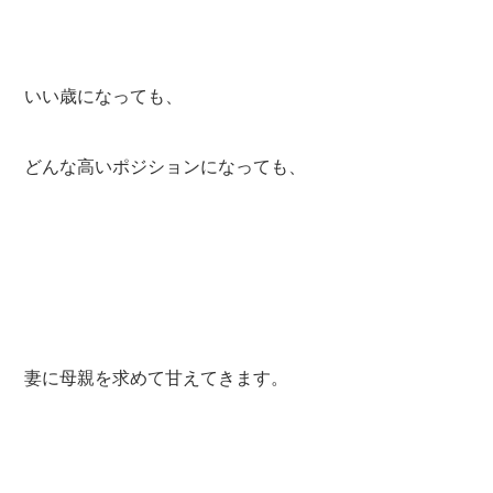
いい歳になっても、
どんな高いポジションになっても、
妻に母親を求めて甘えてきます。