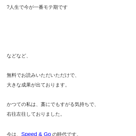
?人生で今が一番モテ期です
などなど、
無料でお読みいただいただけで、
大きな成果が出ております。
かつての私は、藁にでもすがる気持ちで、
右往左往しておりました。
Speed & Go
今は、
の時代です。