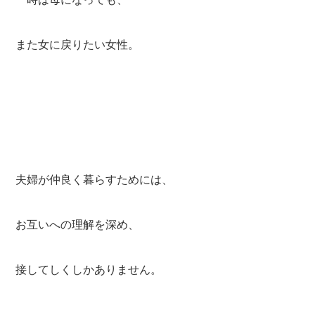
また女に戻りたい女性。
夫婦が仲良く暮らすためには、
お互いへの理解を深め、
接してしくしかありません。