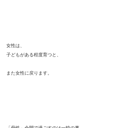
女性は、
子どもがある程度育つと、
また女性に戻ります。
「母性」全開で過ごすのは一時の事。