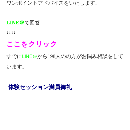
ワンポイントアドバイスをいたします。
LINE＠
で回答
↓↓↓↓
ここをクリック
すでに
から198人のの方が
お悩み相談をして
LINE＠
います。
体験セッション満員御礼