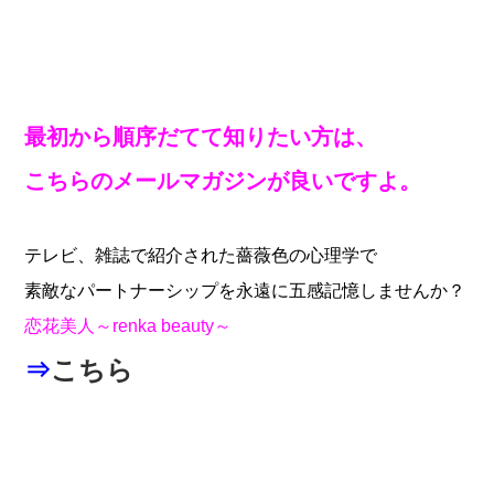
最初から順序だてて知りたい方は、
こちらのメールマガジンが良いですよ。
テレビ、雑誌で紹介された薔薇色の心理学で
素敵なパートナーシップを永遠に五感記憶しませんか？
恋花美人～renka beauty～
⇒
こちら