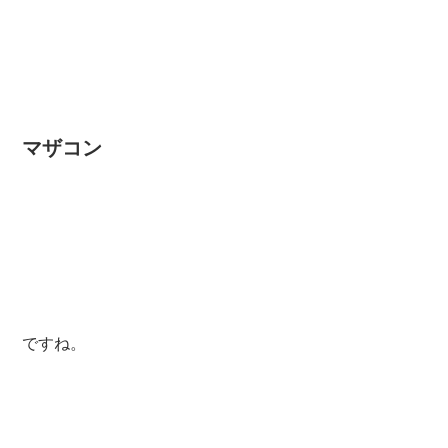
マザコン
ですね。