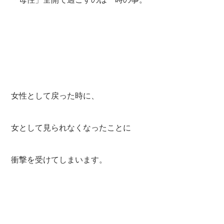
女性として戻った時に、
女として見られなくなったことに
衝撃を受けてしまいます。