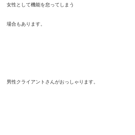
女性として機能を怠ってしまう
場合もあります。
男性クライアントさんがおっしゃります。