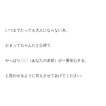
いつまでたっても大人にならない夫。
かまってちゃんだと心得て、
やっぱり〇〇（あなたの名前）が一番安心する。
と思わせるように甘えさせてあげてください。