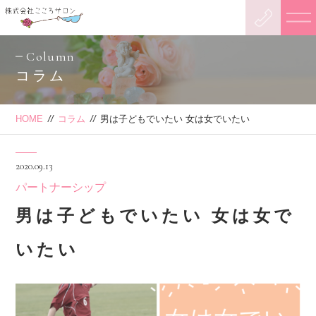
Column
コラム
HOME
//
コラム
//
男は子どもでいたい 女は女でいたい
2020.09.13
パートナーシップ
男は子どもでいたい 女は女で
いたい