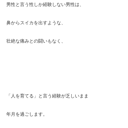
男性と言う性しか経験しない男性は、
鼻からスイカを出すような、
壮絶な痛みとの闘いもなく、
「人を育てる」と言う経験が乏しいまま
年月を過ごします。