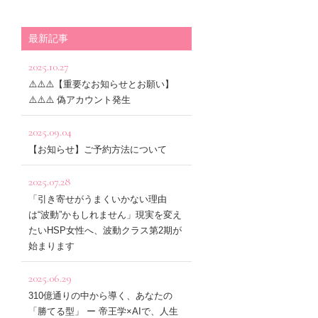
最新記事
2025.10.27
⚠️⚠️⚠️【重要なお知らせとお願い】
⚠️⚠️⚠️ 偽アカウント発生
2025.09.04
【お知らせ】ご予約方法について
2025.07.28
「引き寄せがうまくいかない理由
は“波動”かもしれません」現実を変え
たいHSP女性へ、波動クラス第2期が
始まります
2025.06.29
310億通りの中から導く、あなたの
「勝てる型」 ー 帝王学×AIで、人生