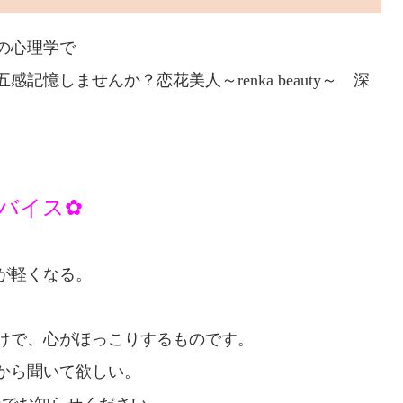
の心理学で
五感記憶しませんか？恋
花美人～renka beauty～
深
ドバイス✿
が軽くなる。
けで、
心がほっこりするものです。
から
聞いて欲しい。