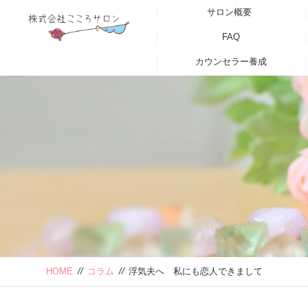
サロン概要
FAQ
カウンセラー養成
HOME
//
コラム
//
浮気夫へ 私にも恋人できまして