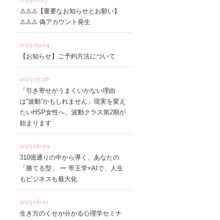
⚠️⚠️⚠️【重要なお知らせとお願い】
⚠️⚠️⚠️ 偽アカウント発生
2025.09.04
【お知らせ】ご予約方法について
2025.07.28
「引き寄せがうまくいかない理由
は“波動”かもしれません」現実を変え
たいHSP女性へ、波動クラス第2期が
始まります
2025.06.29
310億通りの中から導く、あなたの
「勝てる型」 ー 帝王学×AIで、人生
もビジネスも最大化
2025.06.13
生き方のくせが分かる心理学セミナ