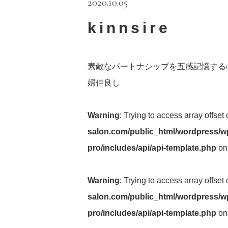
2020.10.05
kinnsire
素敵なパートナシップを五感記憶する
婦仲良し
Warning
: Trying to access array offset
salon.com/public_html/wordpress/wp
pro/includes/api/api-template.php
on
Warning
: Trying to access array offset
salon.com/public_html/wordpress/wp
pro/includes/api/api-template.php
on