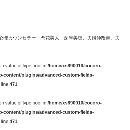
心理カウンセラー 恋花美人 深津美穂、夫婦仲改善、夫
 on value of type bool in
/home/xs890010/cocoro-
-content/plugins/advanced-custom-fields-
 line
471
 on value of type bool in
/home/xs890010/cocoro-
-content/plugins/advanced-custom-fields-
 line
471