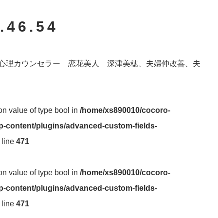
.46.54
心理カウンセラー 恋花美人 深津美穂、夫婦仲改善、夫
 on value of type bool in
/home/xs890010/cocoro-
-content/plugins/advanced-custom-fields-
 line
471
 on value of type bool in
/home/xs890010/cocoro-
-content/plugins/advanced-custom-fields-
 line
471