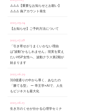
⚠️⚠️⚠️【重要なお知らせとお願い】
⚠️⚠️⚠️ 偽アカウント発生
2025.09.04
【お知らせ】ご予約方法について
2025.07.28
「引き寄せがうまくいかない理由
は“波動”かもしれません」現実を変え
たいHSP女性へ、波動クラス第2期が
始まります
2025.06.29
310億通りの中から導く、あなたの
「勝てる型」 ー 帝王学×AIで、人生
もビジネスも最大化
2025.06.13
生き方のくせが分かる心理学セミナ