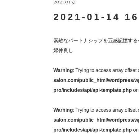
2021.01.31
2021-01-14 16
素敵なパートナシップを五感記憶する
婦仲良し
Warning
: Trying to access array offset
salon.com/public_html/wordpress/wp
pro/includes/api/api-template.php
on
Warning
: Trying to access array offset
salon.com/public_html/wordpress/wp
pro/includes/api/api-template.php
on