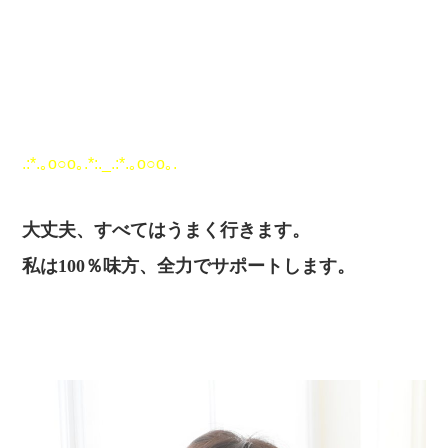
.:*.｡o○o｡.*:._.:*.｡o○o｡.
大丈夫、すべてはうまく行きます。
私は100％味方、全力でサポートします。