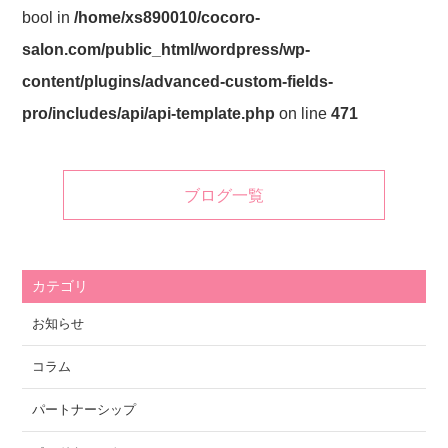
bool in
/home/xs890010/cocoro-
salon.com/public_html/wordpress/wp-
content/plugins/advanced-custom-fields-
pro/includes/api/api-template.php
on line
471
ブログ一覧
カテゴリ
お知らせ
コラム
パートナーシップ