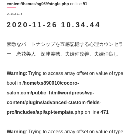
content/themes/sg069/single.php
on line
51
2020.12.11
2020-11-26 10.34.44
素敵なパートナシップを五感記憶する心理カウンセラ
ー 恋花美人 深津美穂、夫婦仲改善、夫婦仲良し
Warning
: Trying to access array offset on value of type
bool in
/home/xs890010/cocoro-
salon.com/public_html/wordpress/wp-
content/plugins/advanced-custom-fields-
pro/includes/api/api-template.php
on line
471
Warning
: Trying to access array offset on value of type