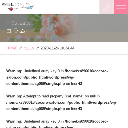
Column
コラム
HOME
//
コラム
//
2020-11-26 10.34.44
Warning
: Undefined array key 0 in
/home/xs890010/cocoro-
salon.com/public_html/wordpress/wp-
content/themes/sg069/single.php
on line
43
Warning
: Attempt to read property "cat_name" on null in
/home/xs890010/cocoro-salon.com/public_html/wordpress/wp-
content/themes/sg069/single.php
on line
43
Warning
: Undefined array key 0 in
/home/xs890010/cocoro-
salon.com/public_html/wordpress/wp-