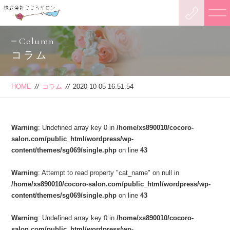
Column
コラム
HOME
//
コラム
//
2020-10-05 16.51.54
Warning
: Undefined array key 0 in
/home/xs890010/cocoro-
salon.com/public_html/wordpress/wp-
content/themes/sg069/single.php
on line
43
Warning
: Attempt to read property "cat_name" on null in
/home/xs890010/cocoro-salon.com/public_html/wordpress/wp-
content/themes/sg069/single.php
on line
43
Warning
: Undefined array key 0 in
/home/xs890010/cocoro-
salon.com/public_html/wordpress/wp-