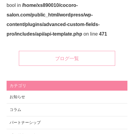
bool in
/home/xs890010/cocoro-
salon.com/public_html/wordpress/wp-
content/plugins/advanced-custom-fields-
pro/includes/api/api-template.php
on line
471
ブログ一覧
カテゴリ
お知らせ
コラム
パートナーシップ