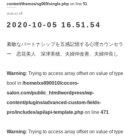
content/themes/sg069/single.php
on line
51
2020.11.18
2020-10-05 16.51.54
素敵なパートナシップを五感記憶する心理カウンセラ
ー 恋花美人 深津美穂、夫婦仲改善、夫婦仲良し
Warning
: Trying to access array offset on value of type
bool in
/home/xs890010/cocoro-
salon.com/public_html/wordpress/wp-
content/plugins/advanced-custom-fields-
pro/includes/api/api-template.php
on line
471
Warning
: Trying to access array offset on value of type