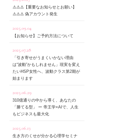
⚠️⚠️⚠️【重要なお知らせとお願い】
⚠️⚠️⚠️ 偽アカウント発生
2025.09.04
【お知らせ】ご予約方法について
2025.07.28
「引き寄せがうまくいかない理由
は“波動”かもしれません」現実を変え
たいHSP女性へ、波動クラス第2期が
始まります
2025.06.29
310億通りの中から導く、あなたの
「勝てる型」 ー 帝王学×AIで、人生
もビジネスも最大化
2025.06.13
生き方のくせが分かる心理学セミナ