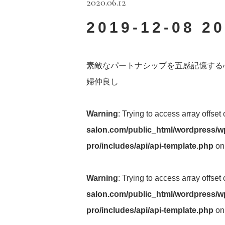
2020.06.12
2019-12-08 20
素敵なパートナシップを五感記憶する
婦仲良し
Warning
: Trying to access array offset
salon.com/public_html/wordpress/wp
pro/includes/api/api-template.php
on
Warning
: Trying to access array offset
salon.com/public_html/wordpress/wp
pro/includes/api/api-template.php
on