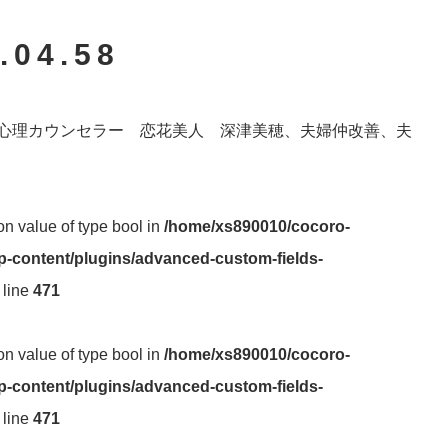
.04.58
心理カウンセラー 恋花美人 深津美穂、夫婦仲改善、夫
 on value of type bool in
/home/xs890010/cocoro-
-content/plugins/advanced-custom-fields-
 line
471
 on value of type bool in
/home/xs890010/cocoro-
-content/plugins/advanced-custom-fields-
 line
471