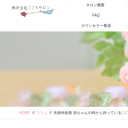
サロン概要
FAQ
カウンセラー養成
HOME
//
コラム
//
夫婦仲改善 赤ちゃんの時から持っている〇