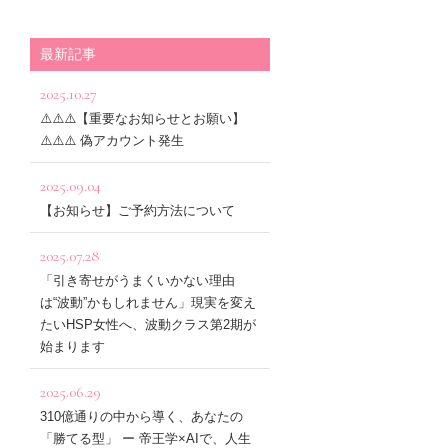
最新記事
2025.10.27
⚠️⚠️⚠️【重要なお知らせとお願い】
⚠️⚠️⚠️ 偽アカウント発生
2025.09.04
【お知らせ】ご予約方法について
2025.07.28
「引き寄せがうまくいかない理由
は“波動”かもしれません」現実を変え
たいHSP女性へ、波動クラス第2期が
始まります
2025.06.29
310億通りの中から導く、あなたの
「勝てる型」 ー 帝王学×AIで、人生