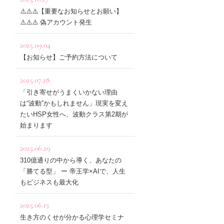
⚠️⚠️⚠️【重要なお知らせとお願い】
⚠️⚠️⚠️ 偽アカウント発生
2025.09.04
【お知らせ】ご予約方法について
2025.07.28
「引き寄せがうまくいかない理由
は“波動”かもしれません」現実を変え
たいHSP女性へ、波動クラス第2期が
始まります
2025.06.29
310億通りの中から導く、あなたの
「勝てる型」 ー 帝王学×AIで、人生
もビジネスも最大化
2025.06.13
生き方のくせが分かる心理学セミナ