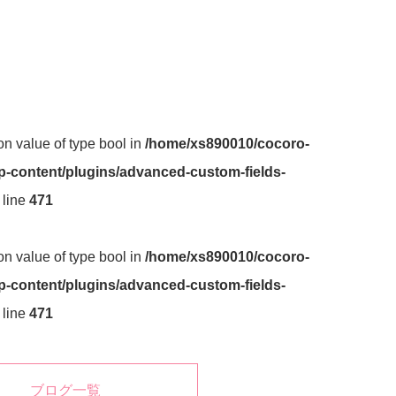
 on value of type bool in
/home/xs890010/cocoro-
-content/plugins/advanced-custom-fields-
 line
471
 on value of type bool in
/home/xs890010/cocoro-
-content/plugins/advanced-custom-fields-
 line
471
ブログ一覧