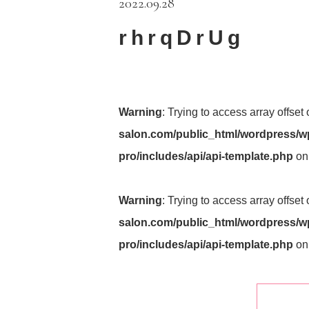
2022.09.28
rhrqDrUg
Warning
: Trying to access array offset
salon.com/public_html/wordpress/wp
pro/includes/api/api-template.php
on
Warning
: Trying to access array offset
salon.com/public_html/wordpress/wp
pro/includes/api/api-template.php
on