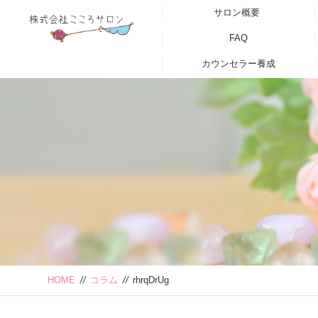
サロン概要
FAQ
カウンセラー養成
HOME
//
コラム
//
rhrqDrUg