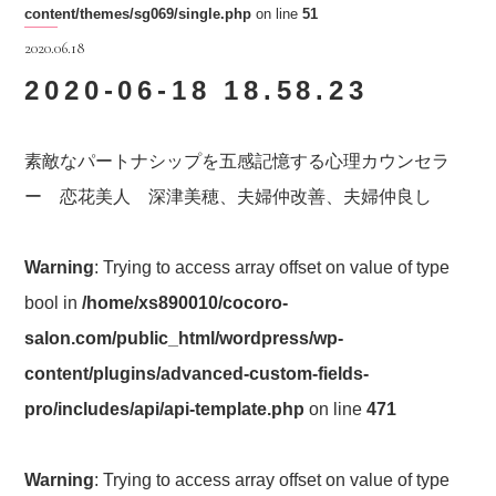
content/themes/sg069/single.php
on line
51
2020.06.18
2020-06-18 18.58.23
素敵なパートナシップを五感記憶する心理カウンセラ
ー 恋花美人 深津美穂、夫婦仲改善、夫婦仲良し
Warning
: Trying to access array offset on value of type
bool in
/home/xs890010/cocoro-
salon.com/public_html/wordpress/wp-
content/plugins/advanced-custom-fields-
pro/includes/api/api-template.php
on line
471
Warning
: Trying to access array offset on value of type