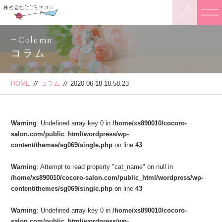
Column
コラム
HOME
//
コラム
//
2020-06-18 18.58.23
Warning
: Undefined array key 0 in
/home/xs890010/cocoro-
salon.com/public_html/wordpress/wp-
content/themes/sg069/single.php
on line
43
Warning
: Attempt to read property "cat_name" on null in
/home/xs890010/cocoro-salon.com/public_html/wordpress/wp-
content/themes/sg069/single.php
on line
43
Warning
: Undefined array key 0 in
/home/xs890010/cocoro-
salon.com/public_html/wordpress/wp-