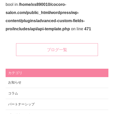
bool in
/home/xs890010/cocoro-
salon.com/public_html/wordpress/wp-
content/plugins/advanced-custom-fields-
pro/includes/api/api-template.php
on line
471
ブログ一覧
カテゴリ
お知らせ
コラム
パートナーシップ