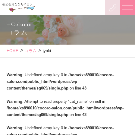
Column
コラム
HOME
//
コラム
//
jyaki
Warning
: Undefined array key 0 in
/home/xs890010/cocoro-
salon.com/public_html/wordpress/wp-
content/themes/sg069/single.php
on line
43
Warning
: Attempt to read property "cat_name" on null in
/home/xs890010/cocoro-salon.com/public_html/wordpress/wp-
content/themes/sg069/single.php
on line
43
Warning
: Undefined array key 0 in
/home/xs890010/cocoro-
salon.com/public_html/wordpress/wp-