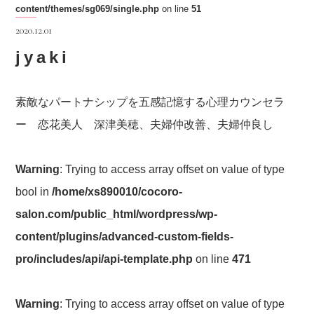
content/themes/sg069/single.php
on line
51
2020.12.01
jyaki
素敵なパートナシップを五感記憶する心理カウンセラ
ー 恋花美人 深津美穂、夫婦仲改善、夫婦仲良し
Warning
: Trying to access array offset on value of type
bool in
/home/xs890010/cocoro-
salon.com/public_html/wordpress/wp-
content/plugins/advanced-custom-fields-
pro/includes/api/api-template.php
on line
471
Warning
: Trying to access array offset on value of type