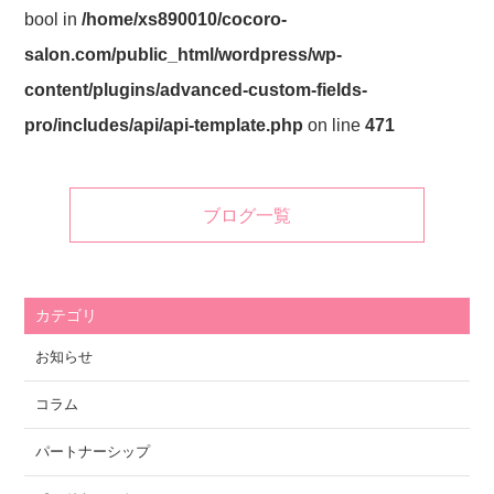
bool in
/home/xs890010/cocoro-
salon.com/public_html/wordpress/wp-
content/plugins/advanced-custom-fields-
pro/includes/api/api-template.php
on line
471
ブログ一覧
カテゴリ
お知らせ
コラム
パートナーシップ