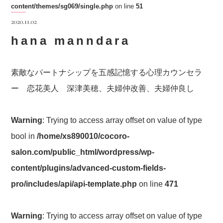
content/themes/sg069/single.php
on line
51
2020.11.02
hana manndara
素敵なパートナシップを五感記憶する心理カウンセラ
ー 恋花美人 深津美穂、夫婦仲改善、夫婦仲良し
Warning
: Trying to access array offset on value of type
bool in
/home/xs890010/cocoro-
salon.com/public_html/wordpress/wp-
content/plugins/advanced-custom-fields-
pro/includes/api/api-template.php
on line
471
Warning
: Trying to access array offset on value of type