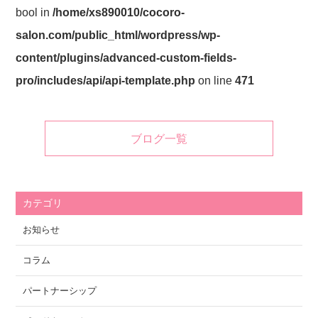
bool in
/home/xs890010/cocoro-
salon.com/public_html/wordpress/wp-
content/plugins/advanced-custom-fields-
pro/includes/api/api-template.php
on line
471
ブログ一覧
カテゴリ
お知らせ
コラム
パートナーシップ