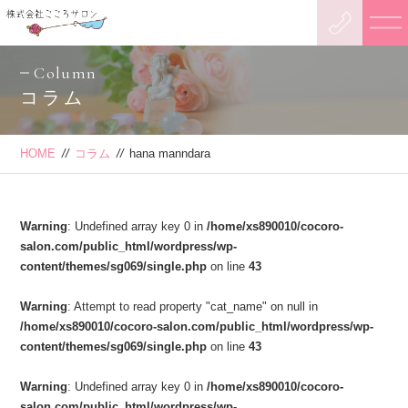
Column
コラム
HOME
//
コラム
//
hana manndara
Warning
: Undefined array key 0 in
/home/xs890010/cocoro-
salon.com/public_html/wordpress/wp-
content/themes/sg069/single.php
on line
43
Warning
: Attempt to read property "cat_name" on null in
/home/xs890010/cocoro-salon.com/public_html/wordpress/wp-
content/themes/sg069/single.php
on line
43
Warning
: Undefined array key 0 in
/home/xs890010/cocoro-
salon.com/public_html/wordpress/wp-