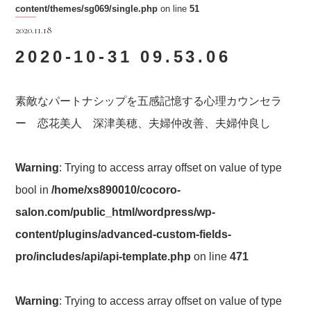
content/themes/sg069/single.php
on line
51
2020.11.18
2020-10-31 09.53.06
素敵なパートナシップを五感記憶する心理カウンセラ
ー 恋花美人 深津美穂、夫婦仲改善、夫婦仲良し
Warning
: Trying to access array offset on value of type
bool in
/home/xs890010/cocoro-
salon.com/public_html/wordpress/wp-
content/plugins/advanced-custom-fields-
pro/includes/api/api-template.php
on line
471
Warning
: Trying to access array offset on value of type