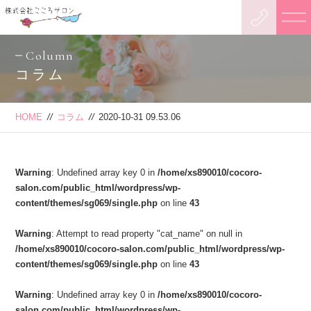
Column
コラム
HOME
//
コラム
//
2020-10-31 09.53.06
Warning
: Undefined array key 0 in
/home/xs890010/cocoro-
salon.com/public_html/wordpress/wp-
content/themes/sg069/single.php
on line
43
Warning
: Attempt to read property "cat_name" on null in
/home/xs890010/cocoro-salon.com/public_html/wordpress/wp-
content/themes/sg069/single.php
on line
43
Warning
: Undefined array key 0 in
/home/xs890010/cocoro-
salon.com/public_html/wordpress/wp-