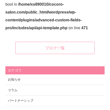
bool in
/home/xs890010/cocoro-
salon.com/public_html/wordpress/wp-
content/plugins/advanced-custom-fields-
pro/includes/api/api-template.php
on line
471
ブログ一覧
カテゴリ
お知らせ
コラム
パートナーシップ