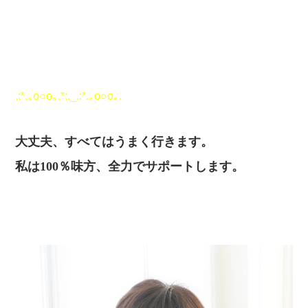
.:*.｡o○o｡.*:._.:*.｡o○o｡.
大丈夫、すべてはうまく行きます。
私は100％味方、全力でサポートします。