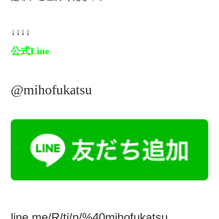
↓↓↓↓
公式Line
@mihofukatsu
line.me/R/ti/p/%40mihofukatsu