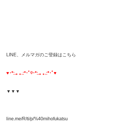
LINE、メルマガのご登録はこちら
♥･*:.｡ ｡.:*･ﾟ♡･*:.｡ ｡.:*･ﾟ♥
▼▼▼
line.me/R/ti/p/%40mihofukatsu