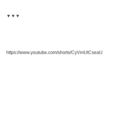
▼▼▼
https://www.youtube.com/shorts/CyVmUtCseaU