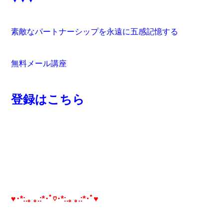
素敵なパートナーシップを永遠に五感記憶する
無料メール講座
登録はこちら
♥･*:.｡ ｡.:*･ﾟ♡･*:.｡ ｡.:*･ﾟ♥