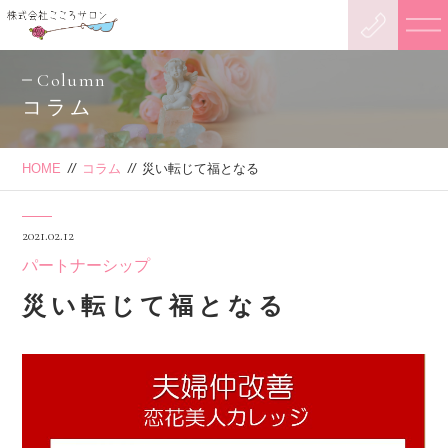
Column
コラム
HOME
//
コラム
//
災い転じて福となる
2021.02.12
パートナーシップ
災い転じて福となる