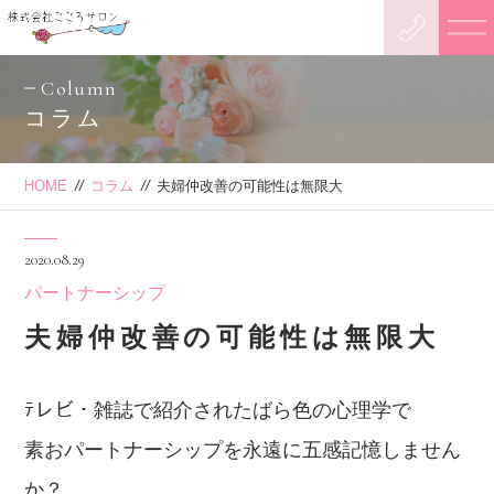
Column
コラム
HOME
//
コラム
//
夫婦仲改善の可能性は無限大
2020.08.29
パートナーシップ
夫婦仲改善の可能性は無限大
ﾃレビ・雑誌で紹介されたばら色の心理学で
素おパートナーシップを永遠に五感記憶しません
か？