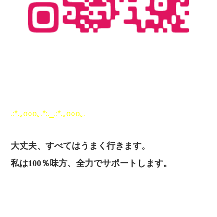
.:*.｡o○o｡.*:._.:*.｡o○o｡.
大丈夫、すべてはうまく行きます。
私は100％味方、全力でサポートします。