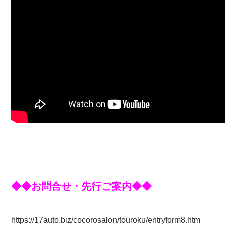
◆◆お問合せ・先行ご案内◆◆
https://17auto.biz/cocorosalon/touroku/entryform8.htm