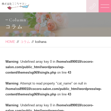
Column
コラム
HOME
//
コラム
//
koihana
Warning
: Undefined array key 0 in
/home/xs890010/cocoro-
salon.com/public_html/wordpress/wp-
content/themes/sg069/single.php
on line
43
Warning
: Attempt to read property "cat_name" on null in
/home/xs890010/cocoro-salon.com/public_html/wordpress/wp-
content/themes/sg069/single.php
on line
43
Warning
: Undefined array key 0 in
/home/xs890010/cocoro-
salon.com/public_html/wordpress/wp-