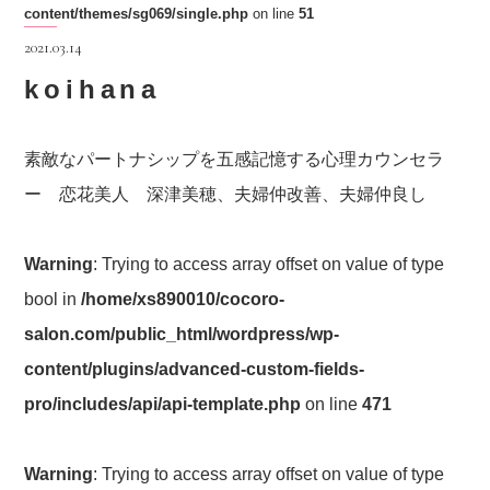
content/themes/sg069/single.php
on line
51
2021.03.14
koihana
素敵なパートナシップを五感記憶する心理カウンセラ
ー 恋花美人 深津美穂、夫婦仲改善、夫婦仲良し
Warning
: Trying to access array offset on value of type
bool in
/home/xs890010/cocoro-
salon.com/public_html/wordpress/wp-
content/plugins/advanced-custom-fields-
pro/includes/api/api-template.php
on line
471
Warning
: Trying to access array offset on value of type