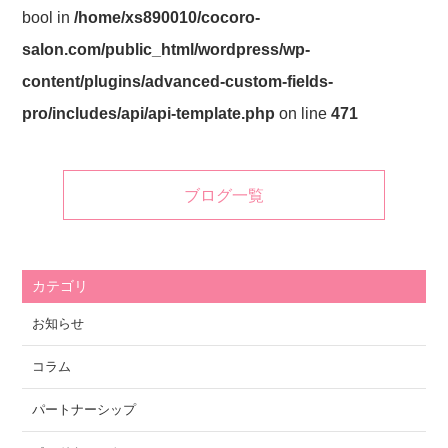
bool in
/home/xs890010/cocoro-
salon.com/public_html/wordpress/wp-
content/plugins/advanced-custom-fields-
pro/includes/api/api-template.php
on line
471
ブログ一覧
カテゴリ
お知らせ
コラム
パートナーシップ