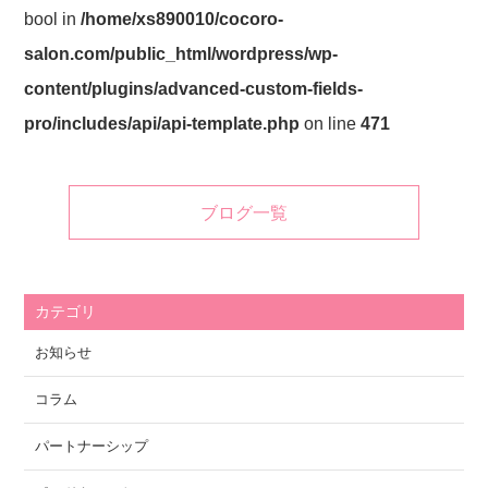
bool in
/home/xs890010/cocoro-
salon.com/public_html/wordpress/wp-
content/plugins/advanced-custom-fields-
pro/includes/api/api-template.php
on line
471
ブログ一覧
カテゴリ
お知らせ
コラム
パートナーシップ