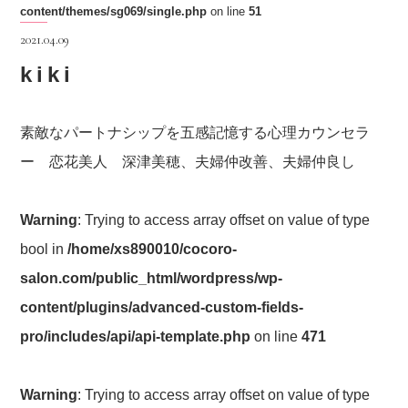
content/themes/sg069/single.php
on line
51
2021.04.09
kiki
素敵なパートナシップを五感記憶する心理カウンセラ
ー 恋花美人 深津美穂、夫婦仲改善、夫婦仲良し
Warning
: Trying to access array offset on value of type
bool in
/home/xs890010/cocoro-
salon.com/public_html/wordpress/wp-
content/plugins/advanced-custom-fields-
pro/includes/api/api-template.php
on line
471
Warning
: Trying to access array offset on value of type