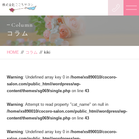
Column
コラム
HOME
//
コラム
//
kiki
Warning
: Undefined array key 0 in
/home/xs890010/cocoro-
salon.com/public_html/wordpress/wp-
content/themes/sg069/single.php
on line
43
Warning
: Attempt to read property "cat_name" on null in
/home/xs890010/cocoro-salon.com/public_html/wordpress/wp-
content/themes/sg069/single.php
on line
43
Warning
: Undefined array key 0 in
/home/xs890010/cocoro-
salon.com/public_html/wordpress/wp-