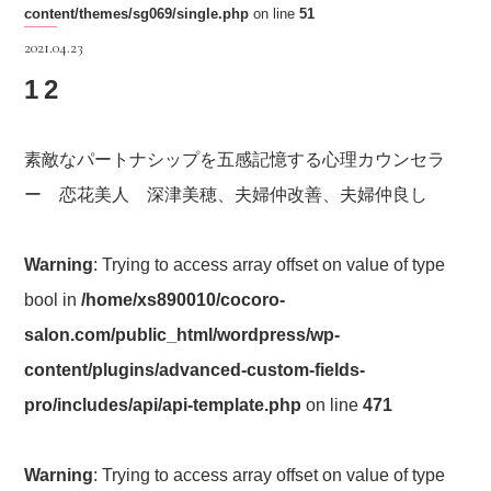
content/themes/sg069/single.php
on line
51
2021.04.23
12
素敵なパートナシップを五感記憶する心理カウンセラ
ー 恋花美人 深津美穂、夫婦仲改善、夫婦仲良し
Warning
: Trying to access array offset on value of type
bool in
/home/xs890010/cocoro-
salon.com/public_html/wordpress/wp-
content/plugins/advanced-custom-fields-
pro/includes/api/api-template.php
on line
471
Warning
: Trying to access array offset on value of type