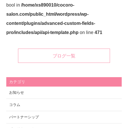
bool in
/home/xs890010/cocoro-
salon.com/public_html/wordpress/wp-
content/plugins/advanced-custom-fields-
pro/includes/api/api-template.php
on line
471
ブログ一覧
カテゴリ
お知らせ
コラム
パートナーシップ