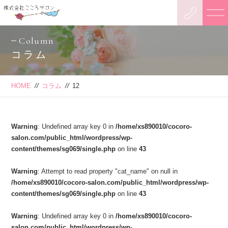
Column
コラム
HOME
//
コラム
//
12
Warning
: Undefined array key 0 in
/home/xs890010/cocoro-
salon.com/public_html/wordpress/wp-
content/themes/sg069/single.php
on line
43
Warning
: Attempt to read property "cat_name" on null in
/home/xs890010/cocoro-salon.com/public_html/wordpress/wp-
content/themes/sg069/single.php
on line
43
Warning
: Undefined array key 0 in
/home/xs890010/cocoro-
salon.com/public_html/wordpress/wp-