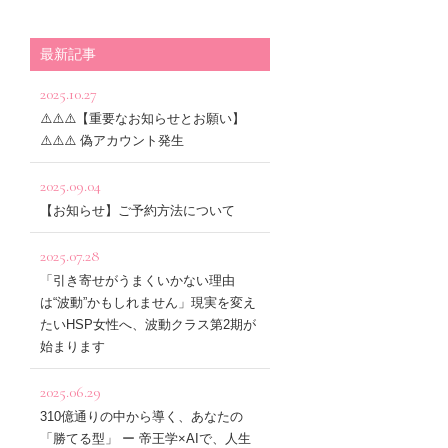
最新記事
2025.10.27
⚠️⚠️⚠️【重要なお知らせとお願い】
⚠️⚠️⚠️ 偽アカウント発生
2025.09.04
【お知らせ】ご予約方法について
2025.07.28
「引き寄せがうまくいかない理由
は“波動”かもしれません」現実を変え
たいHSP女性へ、波動クラス第2期が
始まります
2025.06.29
310億通りの中から導く、あなたの
「勝てる型」 ー 帝王学×AIで、人生