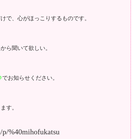
だけで、
心がほっこりするものです。
いから
聞いて欲しい。
＠
でお知らせください。
します。
ti/p/%40mihofukatsu