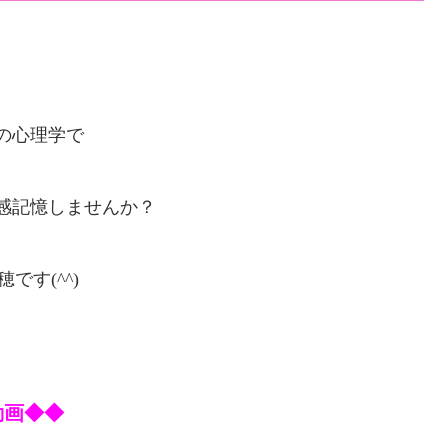
の心理学で
感記憶しませんか？
です(^^)
動画◆◆