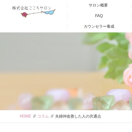
サロン概要
FAQ
カウンセラー養成
HOME
//
コラム
//
夫婦仲改善した人の共通点