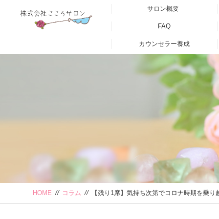
サロン概要
FAQ
カウンセラー養成
HOME
//
コラム
//
【残り1席】気持ち次第でコロナ時期を乗り