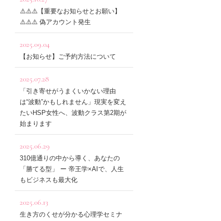
⚠️⚠️⚠️【重要なお知らせとお願い】
⚠️⚠️⚠️ 偽アカウント発生
2025.09.04
【お知らせ】ご予約方法について
2025.07.28
「引き寄せがうまくいかない理由
は“波動”かもしれません」現実を変え
たいHSP女性へ、波動クラス第2期が
始まります
2025.06.29
310億通りの中から導く、あなたの
「勝てる型」 ー 帝王学×AIで、人生
もビジネスも最大化
2025.06.13
生き方のくせが分かる心理学セミナ