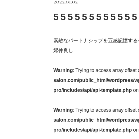
2022.01.02
555555555555
素敵なパートナシップを五感記憶する
婦仲良し
Warning
: Trying to access array offset
salon.com/public_html/wordpress/wp
pro/includes/api/api-template.php
on
Warning
: Trying to access array offset
salon.com/public_html/wordpress/wp
pro/includes/api/api-template.php
on