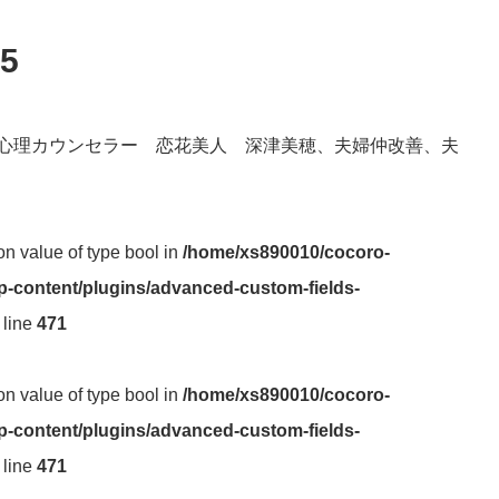
5
心理カウンセラー 恋花美人 深津美穂、夫婦仲改善、夫
 on value of type bool in
/home/xs890010/cocoro-
-content/plugins/advanced-custom-fields-
 line
471
 on value of type bool in
/home/xs890010/cocoro-
-content/plugins/advanced-custom-fields-
 line
471