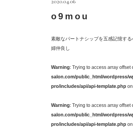
2020.04.06
o9mou
素敵なパートナシップを五感記憶する
婦仲良し
Warning
: Trying to access array offset
salon.com/public_html/wordpress/wp
pro/includes/api/api-template.php
on
Warning
: Trying to access array offset
salon.com/public_html/wordpress/wp
pro/includes/api/api-template.php
on