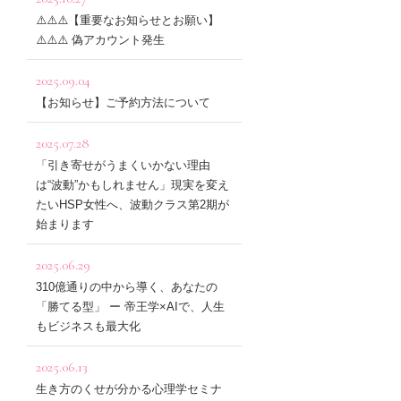
⚠️⚠️⚠️【重要なお知らせとお願い】
⚠️⚠️⚠️ 偽アカウント発生
2025.09.04
【お知らせ】ご予約方法について
2025.07.28
「引き寄せがうまくいかない理由
は“波動”かもしれません」現実を変え
たいHSP女性へ、波動クラス第2期が
始まります
2025.06.29
310億通りの中から導く、あなたの
「勝てる型」 ー 帝王学×AIで、人生
もビジネスも最大化
2025.06.13
生き方のくせが分かる心理学セミナ