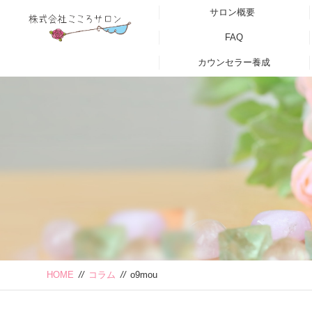
サロン概要
FAQ
カウンセラー養成
HOME
//
コラム
//
o9mou