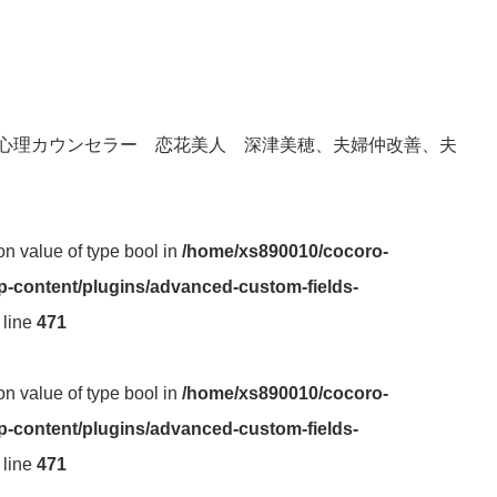
心理カウンセラー 恋花美人 深津美穂、夫婦仲改善、夫
 on value of type bool in
/home/xs890010/cocoro-
-content/plugins/advanced-custom-fields-
 line
471
 on value of type bool in
/home/xs890010/cocoro-
-content/plugins/advanced-custom-fields-
 line
471