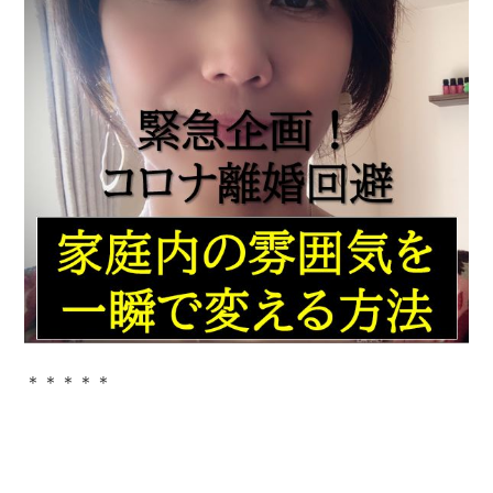
＊＊＊＊＊