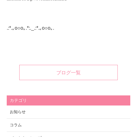
.:*.｡o○o｡.*:._.:*.｡o○o｡.
ブログ一覧
カテゴリ
お知らせ
コラム