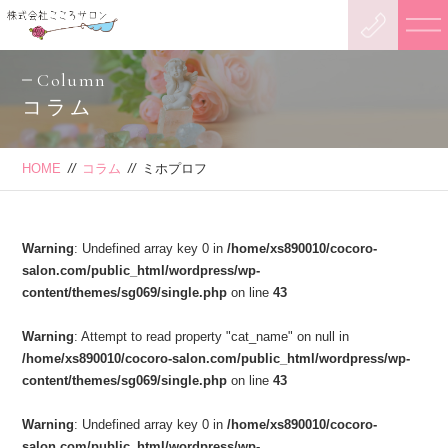
Column
コラム
HOME
//
コラム
//
ミホプロフ
Warning
: Undefined array key 0 in
/home/xs890010/cocoro-
salon.com/public_html/wordpress/wp-
content/themes/sg069/single.php
on line
43
Warning
: Attempt to read property "cat_name" on null in
/home/xs890010/cocoro-salon.com/public_html/wordpress/wp-
content/themes/sg069/single.php
on line
43
Warning
: Undefined array key 0 in
/home/xs890010/cocoro-
salon.com/public_html/wordpress/wp-