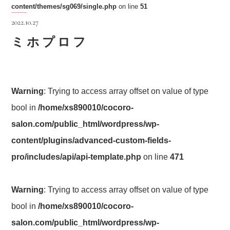
content/themes/sg069/single.php
on line
51
2022.10.27
ミホプロフ
Warning
: Trying to access array offset on value of type
bool in
/home/xs890010/cocoro-
salon.com/public_html/wordpress/wp-
content/plugins/advanced-custom-fields-
pro/includes/api/api-template.php
on line
471
Warning
: Trying to access array offset on value of type
bool in
/home/xs890010/cocoro-
salon.com/public_html/wordpress/wp-