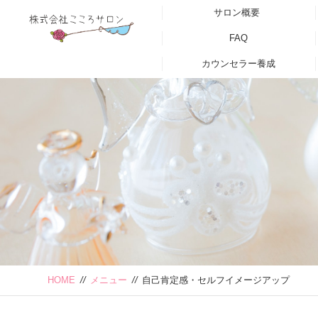
サロン概要
FAQ
カウンセラー養成
HOME
//
メニュー
//
自己肯定感・セルフイメージアップ