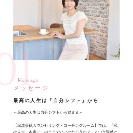
01
Message
メッセージ
最高の人生は「自分シフト」から
～最高の人生は自分シフトから始まる～
【深津美穂カウンセリング・コーチングルーム】では、「私
の人生、本当にこのままでいいのだろうか？」という漠然と