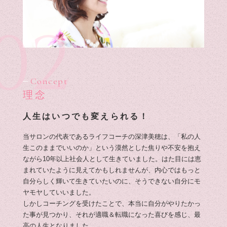
02
Concept
理念
人生はいつでも変えられる！
当サロンの代表であるライフコーチの深津美穂は、「私の人
生このままでいいのか」という漠然とした焦りや不安を抱え
ながら10年以上社会人として生きていました。はた目には恵
まれていたように見えてかもしれませんが、内心ではもっと
自分らしく輝いて生きていたいのに、そうできない自分にモ
ヤモヤしていいました。
しかしコーチングを受けたことで、本当に自分がやりたかっ
た事が見つかり、それが適職＆転職になった喜びを感じ、最
高の人生となりました。