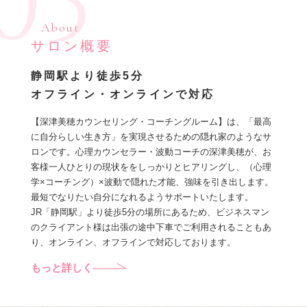
03
About
サロン概要
静岡駅より徒歩5分
オフライン・オンラインで対応
【深津美穂カウンセリング・コーチングルーム】は、「最高
に自分らしい生き方」を実現させるための隠れ家のようなサ
ロンです。心理カウンセラー・波動コーチの深津美穂が、お
客様一人ひとりの現状ををしっかりとヒアリングし、（心理
学×コーチング）×波動で隠れた才能、強味を引き出します。
最短でなりたい自分になれるようサポートいたします。
JR「静岡駅」より徒歩5分の場所にあるため、ビジネスマン
のクライアント様は出張の途中下車でご利用されることもあ
り、オンライン、オフラインで対応しております。
もっと詳しく