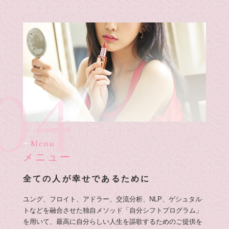
04
Menu
メニュー
全ての人が幸せであるために
ユング、フロイト、アドラー、交流分析、NLP、ゲシュタル
トなどを融合させた独自メソッド「自分シフトプログラム」
を用いて、最高に自分らしい人生を謳歌するためのご提供を