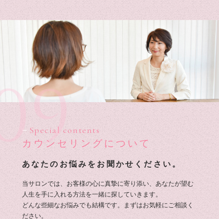
09
Special contents
カウンセリングについて
あなたのお悩みをお聞かせください。
当サロンでは、お客様の心に真摯に寄り添い、あなたが望む
人生を手に入れる方法を一緒に探していきます。
どんな些細なお悩みでも結構です。まずはお気軽にご相談く
ださい。