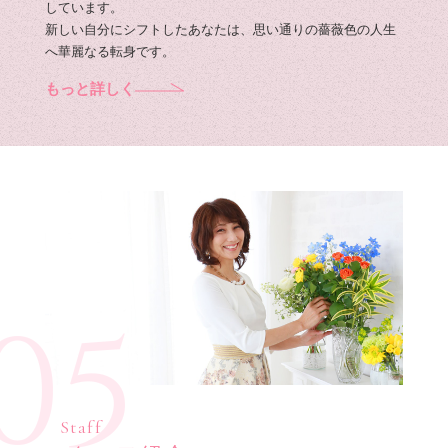
しています。
新しい自分にシフトしたあなたは、思い通りの薔薇色の人生
へ華麗なる転身です。
もっと詳しく
05
Staff