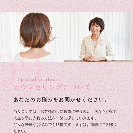
09
Special contents
カウンセリングについて
あなたのお悩みをお聞かせください。
当サロンでは、お客様の心に真摯に寄り添い、あなたが望む
人生を手に入れる方法を一緒に探していきます。
どんな些細なお悩みでも結構です。まずはお気軽にご相談く
ださい。