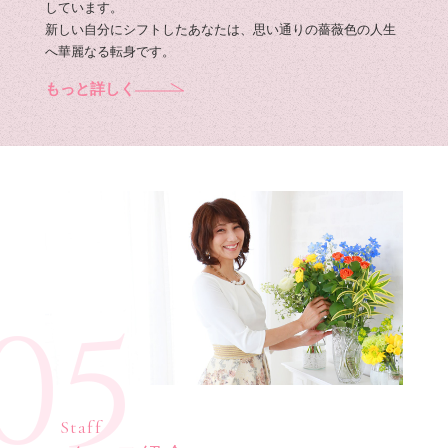
しています。
新しい自分にシフトしたあなたは、思い通りの薔薇色の人生
へ華麗なる転身です。
もっと詳しく
05
Staff