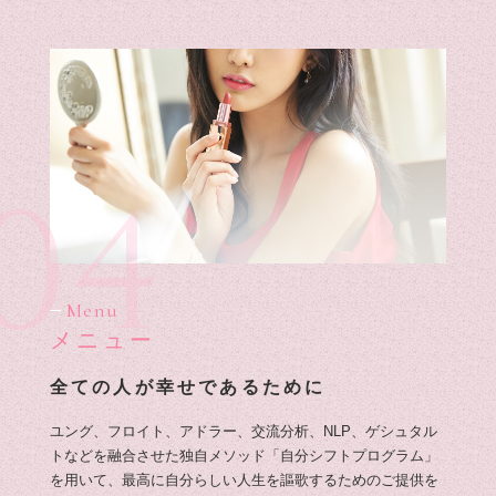
04
Menu
メニュー
全ての人が幸せであるために
ユング、フロイト、アドラー、交流分析、NLP、ゲシュタル
トなどを融合させた独自メソッド「自分シフトプログラム」
を用いて、最高に自分らしい人生を謳歌するためのご提供を