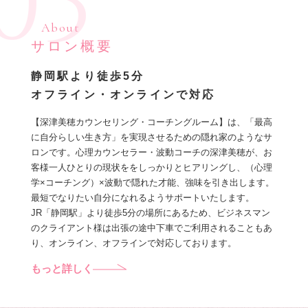
03
About
サロン概要
静岡駅より徒歩5分
オフライン・オンラインで対応
【深津美穂カウンセリング・コーチングルーム】は、「最高
に自分らしい生き方」を実現させるための隠れ家のようなサ
ロンです。心理カウンセラー・波動コーチの深津美穂が、お
客様一人ひとりの現状ををしっかりとヒアリングし、（心理
学×コーチング）×波動で隠れた才能、強味を引き出します。
最短でなりたい自分になれるようサポートいたします。
JR「静岡駅」より徒歩5分の場所にあるため、ビジネスマン
のクライアント様は出張の途中下車でご利用されることもあ
り、オンライン、オフラインで対応しております。
もっと詳しく