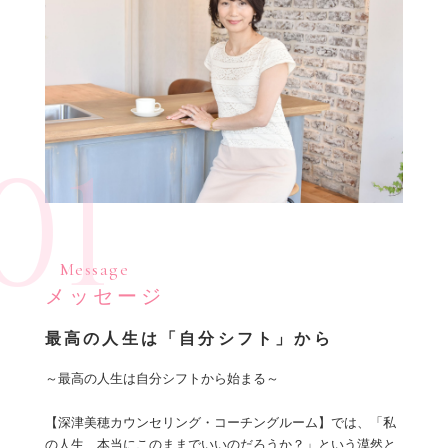
01
Message
メッセージ
最高の人生は「自分シフト」から
～最高の人生は自分シフトから始まる～
【深津美穂カウンセリング・コーチングルーム】では、「私
の人生、本当にこのままでいいのだろうか？」という漠然と