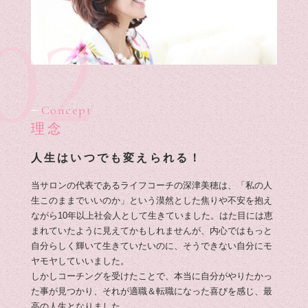
02
Concept
理念
人生はいつでも変えられる！
当サロンの代表であるライフコーチの深津美穂は、「私の人
生このままでいいのか」という漠然とした焦りや不安を抱え
ながら10年以上社会人として生きていました。はた目には恵
まれていたように見えてかもしれませんが、内心ではもっと
自分らしく輝いて生きていたいのに、そうできない自分にモ
ヤモヤしていいました。
しかしコーチングを受けたことで、本当に自分がやりたかっ
た事が見つかり、それが適職＆転職になった喜びを感じ、最
高の人生となりました。