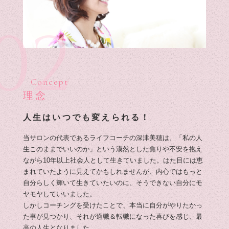
02
Concept
理念
人生はいつでも変えられる！
当サロンの代表であるライフコーチの深津美穂は、「私の人
生このままでいいのか」という漠然とした焦りや不安を抱え
ながら10年以上社会人として生きていました。はた目には恵
まれていたように見えてかもしれませんが、内心ではもっと
自分らしく輝いて生きていたいのに、そうできない自分にモ
ヤモヤしていいました。
しかしコーチングを受けたことで、本当に自分がやりたかっ
た事が見つかり、それが適職＆転職になった喜びを感じ、最
高の人生となりました。