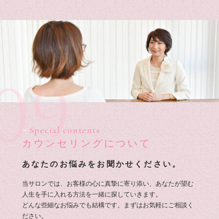
09
Special contents
カウンセリングについて
あなたのお悩みをお聞かせください。
当サロンでは、お客様の心に真摯に寄り添い、あなたが望む
人生を手に入れる方法を一緒に探していきます。
どんな些細なお悩みでも結構です。まずはお気軽にご相談く
ださい。