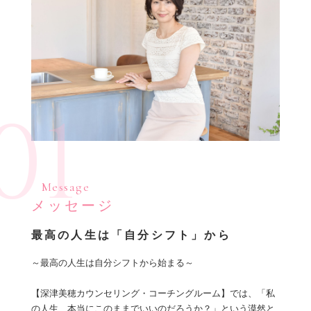
01
Message
メッセージ
最高の人生は「自分シフト」から
～最高の人生は自分シフトから始まる～
【深津美穂カウンセリング・コーチングルーム】では、「私
の人生、本当にこのままでいいのだろうか？」という漠然と