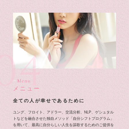
04
Menu
メニュー
全ての人が幸せであるために
ユング、フロイト、アドラー、交流分析、NLP、ゲシュタル
トなどを融合させた独自メソッド「自分シフトプログラム」
を用いて、最高に自分らしい人生を謳歌するためのご提供を