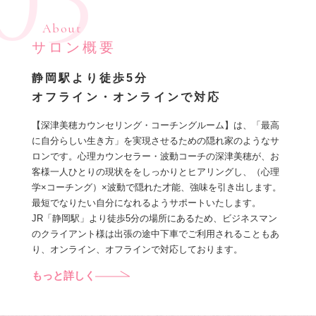
03
About
サロン概要
静岡駅より徒歩5分
オフライン・オンラインで対応
【深津美穂カウンセリング・コーチングルーム】は、「最高
に自分らしい生き方」を実現させるための隠れ家のようなサ
ロンです。心理カウンセラー・波動コーチの深津美穂が、お
客様一人ひとりの現状ををしっかりとヒアリングし、（心理
学×コーチング）×波動で隠れた才能、強味を引き出します。
最短でなりたい自分になれるようサポートいたします。
JR「静岡駅」より徒歩5分の場所にあるため、ビジネスマン
のクライアント様は出張の途中下車でご利用されることもあ
り、オンライン、オフラインで対応しております。
もっと詳しく