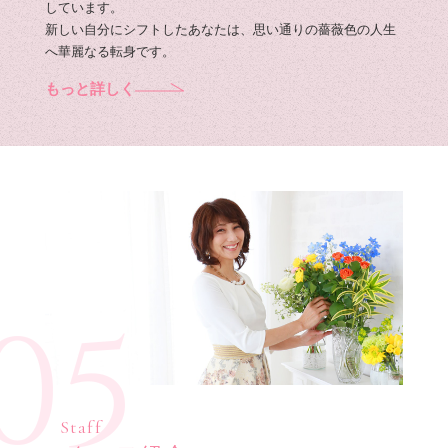
しています。
新しい自分にシフトしたあなたは、思い通りの薔薇色の人生
へ華麗なる転身です。
もっと詳しく
05
Staff