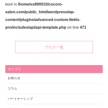
bool in
/home/xs890010/cocoro-
salon.com/public_html/wordpress/wp-
content/plugins/advanced-custom-fields-
pro/includes/api/api-template.php
on line
471
ブログ一覧
カテゴリ
お知らせ
コラム
パートナーシップ