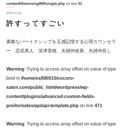
content/themes/sg069/single.php
on line
51
2020.11.24
許すってすごい
素敵なパートナシップを五感記憶する心理カウンセラ
ー 恋花美人 深津美穂、夫婦仲改善、夫婦仲良し
Warning
: Trying to access array offset on value of type
bool in
/home/xs890010/cocoro-
salon.com/public_html/wordpress/wp-
content/plugins/advanced-custom-fields-
pro/includes/api/api-template.php
on line
471
Warning
: Trying to access array offset on value of type