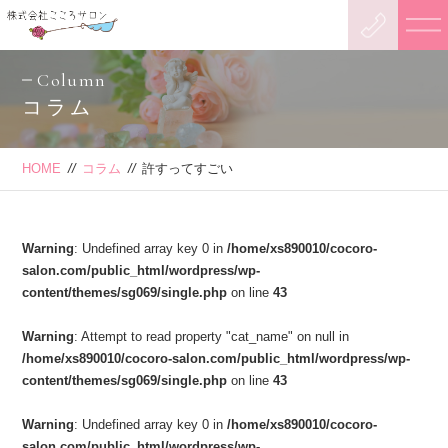
Column
コラム
HOME
//
コラム
//
許すってすごい
Warning
: Undefined array key 0 in
/home/xs890010/cocoro-
salon.com/public_html/wordpress/wp-
content/themes/sg069/single.php
on line
43
Warning
: Attempt to read property "cat_name" on null in
/home/xs890010/cocoro-salon.com/public_html/wordpress/wp-
content/themes/sg069/single.php
on line
43
Warning
: Undefined array key 0 in
/home/xs890010/cocoro-
salon.com/public_html/wordpress/wp-