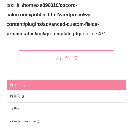
bool in
/home/xs890010/cocoro-
salon.com/public_html/wordpress/wp-
content/plugins/advanced-custom-fields-
pro/includes/api/api-template.php
on line
471
ブログ一覧
カテゴリ
お知らせ
コラム
パートナーシップ