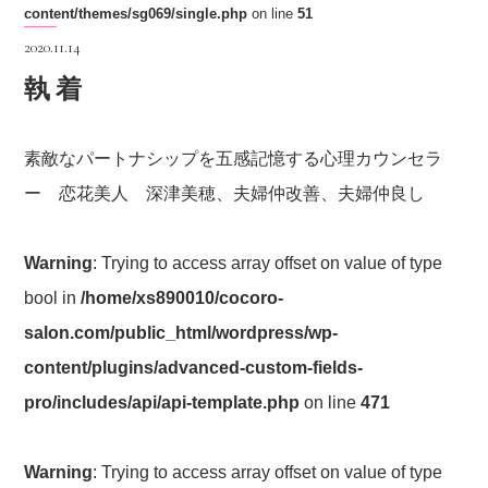
content/themes/sg069/single.php
on line
51
2020.11.14
執着
素敵なパートナシップを五感記憶する心理カウンセラ
ー 恋花美人 深津美穂、夫婦仲改善、夫婦仲良し
Warning
: Trying to access array offset on value of type
bool in
/home/xs890010/cocoro-
salon.com/public_html/wordpress/wp-
content/plugins/advanced-custom-fields-
pro/includes/api/api-template.php
on line
471
Warning
: Trying to access array offset on value of type