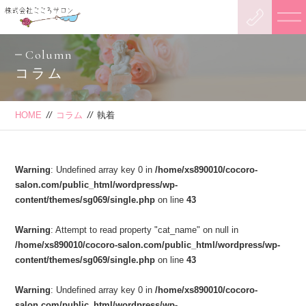
Column
コラム
HOME
//
コラム
//
執着
Warning
: Undefined array key 0 in
/home/xs890010/cocoro-
salon.com/public_html/wordpress/wp-
content/themes/sg069/single.php
on line
43
Warning
: Attempt to read property "cat_name" on null in
/home/xs890010/cocoro-salon.com/public_html/wordpress/wp-
content/themes/sg069/single.php
on line
43
Warning
: Undefined array key 0 in
/home/xs890010/cocoro-
salon.com/public_html/wordpress/wp-