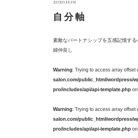
2020.11.01
自分軸
素敵なパートナシップを五感記憶する
婦仲良し
Warning
: Trying to access array offset
salon.com/public_html/wordpress/wp
pro/includes/api/api-template.php
on
Warning
: Trying to access array offset
salon.com/public_html/wordpress/wp
pro/includes/api/api-template.php
on