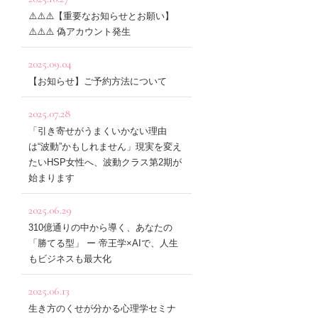
⚠️⚠️⚠️【重要なお知らせとお願い】
⚠️⚠️⚠️ 偽アカウント発生
2025.09.04
【お知らせ】ご予約方法について
2025.07.28
「引き寄せがうまくいかない理由
は“波動”かもしれません」現実を変え
たいHSP女性へ、波動クラス第2期が
始まります
2025.06.29
310億通りの中から導く、あなたの
「勝てる型」 ー 帝王学×AIで、人生
もビジネスも最大化
2025.06.13
生き方のくせが分かる心理学セミナ