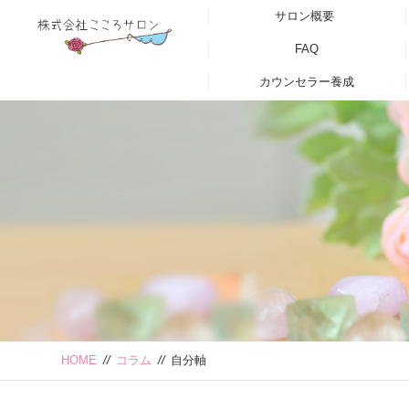
サロン概要
FAQ
カウンセラー養成
HOME
//
コラム
//
自分軸