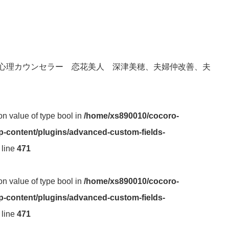
心理カウンセラー 恋花美人 深津美穂、夫婦仲改善、夫
 on value of type bool in
/home/xs890010/cocoro-
-content/plugins/advanced-custom-fields-
 line
471
 on value of type bool in
/home/xs890010/cocoro-
-content/plugins/advanced-custom-fields-
 line
471