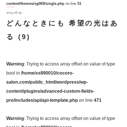
content/themes/sg069/single.php
on line
51
2025.06.29
どんなときにも 希望の光はあ
る (9)
Warning
: Trying to access array offset on value of type
bool in
/home/xs890010/cocoro-
salon.com/public_html/wordpress/wp-
content/plugins/advanced-custom-fields-
pro/includes/api/api-template.php
on line
471
Warning
: Trying to access array offset on value of type