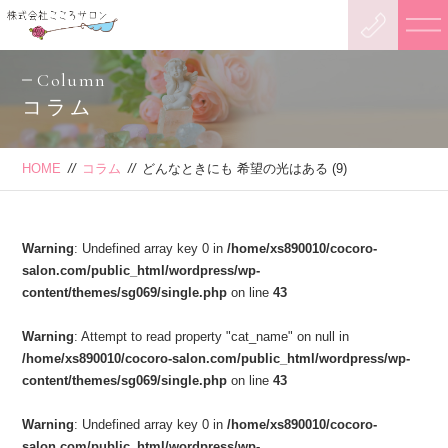
Column
コラム
HOME
//
コラム
//
どんなときにも 希望の光はある (9)
Warning
: Undefined array key 0 in
/home/xs890010/cocoro-
salon.com/public_html/wordpress/wp-
content/themes/sg069/single.php
on line
43
Warning
: Attempt to read property "cat_name" on null in
/home/xs890010/cocoro-salon.com/public_html/wordpress/wp-
content/themes/sg069/single.php
on line
43
Warning
: Undefined array key 0 in
/home/xs890010/cocoro-
salon.com/public_html/wordpress/wp-