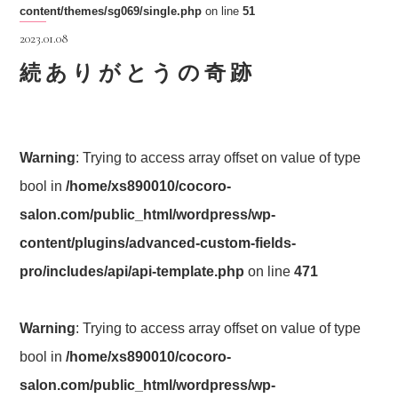
content/themes/sg069/single.php
on line
51
2023.01.08
続ありがとうの奇跡
Warning
: Trying to access array offset on value of type
bool in
/home/xs890010/cocoro-
salon.com/public_html/wordpress/wp-
content/plugins/advanced-custom-fields-
pro/includes/api/api-template.php
on line
471
Warning
: Trying to access array offset on value of type
bool in
/home/xs890010/cocoro-
salon.com/public_html/wordpress/wp-