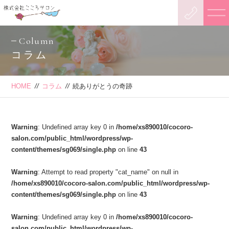
Column
コラム
HOME
//
コラム
//
続ありがとうの奇跡
Warning
: Undefined array key 0 in
/home/xs890010/cocoro-
salon.com/public_html/wordpress/wp-
content/themes/sg069/single.php
on line
43
Warning
: Attempt to read property "cat_name" on null in
/home/xs890010/cocoro-salon.com/public_html/wordpress/wp-
content/themes/sg069/single.php
on line
43
Warning
: Undefined array key 0 in
/home/xs890010/cocoro-
salon.com/public_html/wordpress/wp-